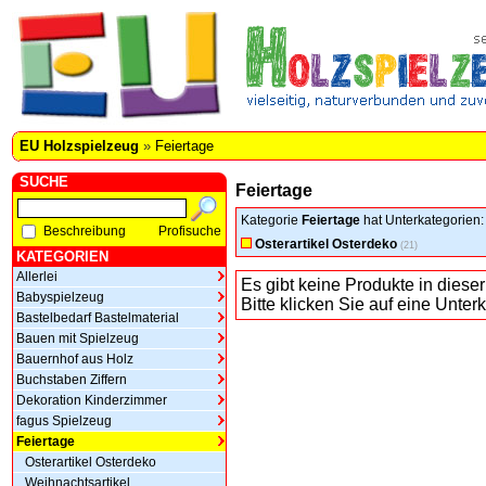
EU Holzspielzeug
»
Feiertage
SUCHE
Feiertage
Kategorie
Feiertage
hat Unterkategorien:
Beschreibung
Profisuche
Osterartikel Osterdeko
(21)
KATEGORIEN
Allerlei
Es gibt keine Produkte in dieser
Babyspielzeug
Bitte klicken Sie auf eine Unter
Bastelbedarf Bastelmaterial
Bauen mit Spielzeug
Bauernhof aus Holz
Buchstaben Ziffern
Dekoration Kinderzimmer
fagus Spielzeug
Feiertage
Osterartikel Osterdeko
Weihnachtsartikel