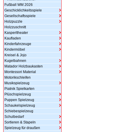
Fußball WM 2026
Geschicklichkeitsspiele
Gesellschaftsspiele
Holzpuzzle
Holzzuschnitt
Kasperltheater
Kaufladen
Kinderfahrzeuge
Kindermöbel
Kreisel & Jojo
Kugelbahnen
Matador Holzbaukasten
Montessori Material
Motorikschleifen
Musikspielzeug
Piatnik Spielkarten
Plüschspielzeug
Puppen Spielzeug
Schaukelspielzeug
Schiebespielzeug
Schulbedarf
Sortieren & Stapeln
Spielzeug für draußen