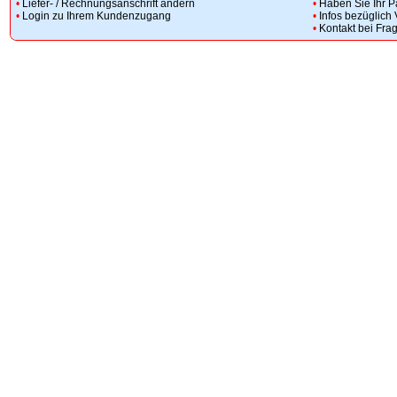
•
Liefer- / Rechnungsanschrift ändern
•
Haben Sie Ihr 
•
Login zu Ihrem Kundenzugang
•
Infos bezüglich
•
Kontakt bei Fra