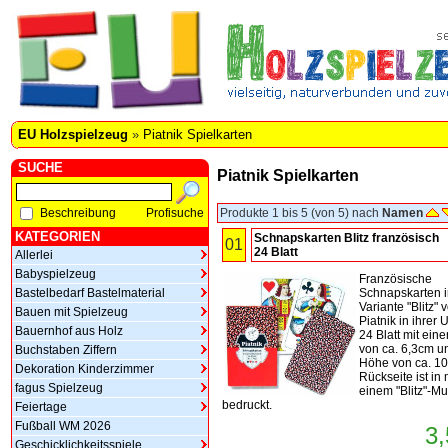
EU Holzspielzeug
»
Piatnik Spielkarten
SUCHE
Piatnik Spielkarten
Beschreibung
Profisuche
Produkte 1 bis 5 (von 5) nach
Namen
KATEGORIEN
Schnapskarten Blitz französisch
01
24 Blatt
Allerlei
Babyspielzeug
Französische
Bastelbedarf Bastelmaterial
Schnapskarten i
Variante "Blitz" 
Bauen mit Spielzeug
Piatnik in ihrer 
Bauernhof aus Holz
24 Blatt mit eine
von ca. 6,3cm u
Buchstaben Ziffern
Höhe von ca. 10
Dekoration Kinderzimmer
Rückseite ist in 
fagus Spielzeug
einem "Blitz"-Mu
bedruckt.
Feiertage
Fußball WM 2026
3,
Geschicklichkeitsspiele