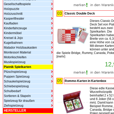
Gesellschaftsspiele
Holzpuzzle
03
Classic Double Deck
Holzzuschnitt
Kasperltheater
Dieses Classic D
Kaufladen
Deck Set von Pia
besteht aus zwei
Kinderfahrzeuge
Spielkarten. Die
Kindermöbel
Spielkarten habe
Kreisel & Jojo
Breite von ca. 6,
eine Höhe von ca
Kugelbahnen
Mit diesen Karten
Matador Holzbaukasten
können unter an
Montessori Material
die Spiele Bridge, Rummy, Canasta, Poker
[
mehr
]
Motorikschleifen
Musikspielzeug
12,
Piatnik Spielkarten
Plüschspielzeug
Puppen Spielzeug
05
Romme-Karten in Kartenbox
Schaukelspielzeug
Schiebespielzeug
Diese edle Kasset
Schulbedarf
Wurzelholzoptik
beinhaltet 2 x 52 
Sortieren & Stapeln
und 6 Joker (56 x
Spielzeug für draußen
mm). Damit kann
Ziehspielzeug
Beispiel Romme,
Canasta, Bridge 
HERSTELLER
Poker gespielt w