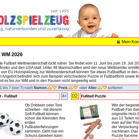
Mein Kon
l WM 2026
e Fußball Weltmeisterschaft rückt näher. Sie findet vom 11. Juni bis zum 19. Juli 20
xiko und den USA statt. Unter 48 Mannschaften wird der neue Weltmeister ermittel
von EU Holzspielzeug zur Weltmeisterschaft können Sie etwas Fußballflair in den 
Im Angebot befinden sich zum Beispiel verschiedene Puzzle in Fußballform sowie k
it es bis zur WM und in den Pausen nicht langweilig wird.
1 bis 7 (von 7) nach
Namen
Preis
oder
Alter
sortieren
02
4+
t - Fußball
Fußball Puzzle
Ob Dribbeln oder Tore
Wie der begeist
schießen - mit diesem
Fußball-Fan da
Soft-Fußball können
originelle Holz-
schon die Kleinsten ihre
aus 13 Teilen lö
ersten
man auf der Rüc
Fußballerfahrungen
der Verpackung
sammeln. Geht mal ein
nachlesen. Das 
Schuss daneben kann
Puzzle hat eine