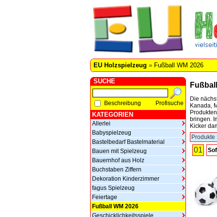
EU Holzspielzeug
»
Fußball WM 2026
SUCHE
Fußbal
Die nächst
Beschreibung
Profisuche
Kanada, Me
Produkten 
KATEGORIEN
bringen. 
Allerlei
Kicker dam
Babyspielzeug
Produkte 
Bastelbedarf Bastelmaterial
01
Sof
Bauen mit Spielzeug
Bauernhof aus Holz
Buchstaben Ziffern
Dekoration Kinderzimmer
fagus Spielzeug
Feiertage
Fußball WM 2026
Geschicklichkeitsspiele