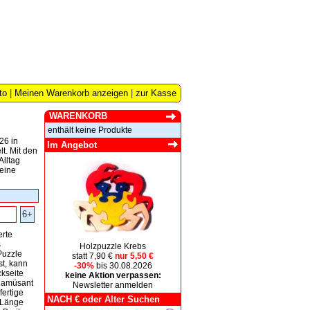
to
|
Meinen Warenkorb anzeigen
|
zur Kasse
WARENKORB
enthält keine Produkte
26 in
Im Angebot
t. Mit den
Alltag
leine
6+
erte
s
Holzpuzzle Krebs
Puzzle
statt 7,90 €
nur 5,50 €
st, kann
-30%
bis 30.08.2026
kseite
keine Aktion verpassen:
 amüsant
Newsletter anmelden
fertige
NACH € oder Alter Suchen
 Länge