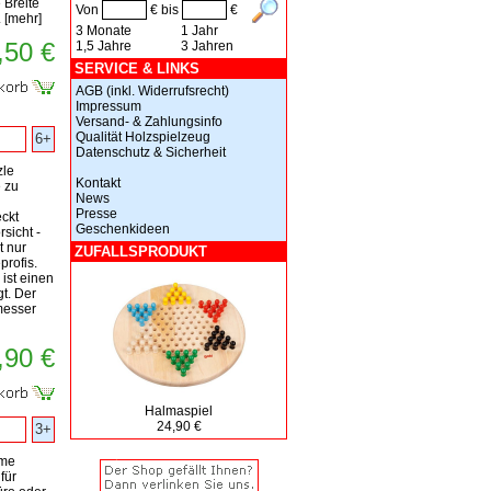
 Breite
Von
€ bis
€
.
[
mehr
]
3 Monate
1 Jahr
,50 €
1,5 Jahre
3 Jahren
SERVICE & LINKS
AGB (inkl. Widerrufsrecht)
Impressum
Versand- & Zahlungsinfo
Qualität Holzspielzeug
6+
Datenschutz & Sicherheit
zle
Kontakt
 zu
News
Presse
ckt
Geschenkideen
sicht -
t nur
ZUFALLSPRODUKT
profis.
 ist einen
t. Der
messer
,90 €
Halmaspiel
24,90 €
3+
ame
für