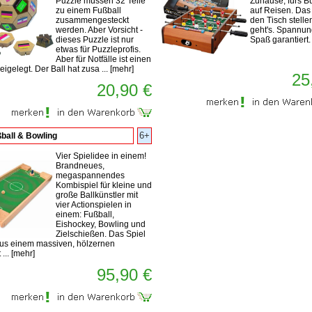
Puzzle müssen 32 Teile
Zuhause, fürs B
zu einem Fußball
auf Reisen. Das 
zusammengesteckt
den Tisch stelle
werden. Aber Vorsicht -
geht's. Spannu
dieses Puzzle ist nur
Spaß garantiert.
etwas für Puzzleprofis.
Aber für Notfälle ist einen
igelegt. Der Ball hat zusa ...
[
mehr
]
25
20,90 €
6+
ball & Bowling
Vier Spielidee in einem!
Brandneues,
megaspannendes
Kombispiel für kleine und
große Ballkünstler mit
vier Actionspielen in
einem: Fußball,
Eishockey, Bowling und
Zielschießen. Das Spiel
aus einem massiven, hölzernen
 ...
[
mehr
]
95,90 €