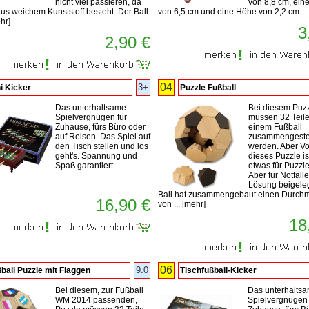
nicht viel passieren, da
von 8,8 cm, eine
aus weichem Kunststoff besteht. Der Ball
von 6,5 cm und eine Höhe von 2,2 cm. ..
hr
]
3
2,90 €
04
3+
i Kicker
Puzzle Fußball
Das unterhaltsame
Bei diesem Puz
Spielvergnügen für
müssen 32 Teile
Zuhause, fürs Büro oder
einem Fußball
auf Reisen. Das Spiel auf
zusammengeste
den Tisch stellen und los
werden. Aber Vor
geht's. Spannung und
dieses Puzzle is
Spaß garantiert.
etwas für Puzzle
Aber für Notfälle
Lösung beigeleg
Ball hat zusammengebaut einen Durch
16,90 €
von ...
[
mehr
]
18
06
9.0
ball Puzzle mit Flaggen
Tischfußball-Kicker
Bei diesem, zur Fußball
Das unterhalts
WM 2014 passenden,
Spielvergnügen 