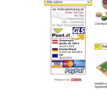
Lösung be
07
Fuß
besteht 
Spielbrett