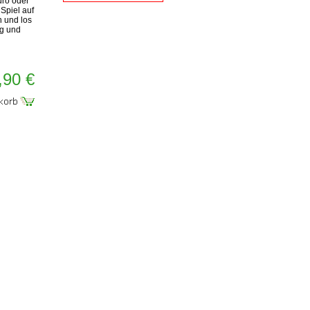
üro oder
Spiel auf
n und los
ng und
,90 €