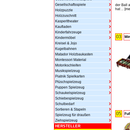
Gesellschaftsspiele
der Ball 
hat ...
[
me
Holzpuzzle
Holzzuschnitt
Kasperltheater
Kaufladen
Kinderfahrzeuge
03
Min
Kindermöbel
Kreisel & Jojo
Kugelbahnen
Matador Holzbaukasten
Montessori Material
Motorikschleifen
Musikspielzeug
Piatnik Spielkarten
Plüschspielzeug
Puppen Spielzeug
Schaukelspielzeug
Schiebespielzeug
Schulbedarf
Sortieren & Stapeln
05
Fuß
Spielzeug für draußen
Ziehspielzeug
HERSTELLER