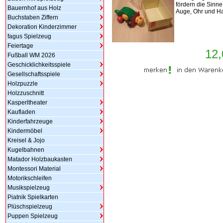
fördern die Sinne
Bauernhof aus Holz
Auge, Ohr und H
Buchstaben Ziffern
Dekoration Kinderzimmer
fagus Spielzeug
Feiertage
12,
Fußball WM 2026
Geschicklichkeitsspiele
Gesellschaftsspiele
Holzpuzzle
Holzzuschnitt
Kasperltheater
Kaufladen
Kinderfahrzeuge
Kindermöbel
Kreisel & Jojo
Kugelbahnen
Matador Holzbaukasten
Montessori Material
Motorikschleifen
Musikspielzeug
Piatnik Spielkarten
Plüschspielzeug
Puppen Spielzeug