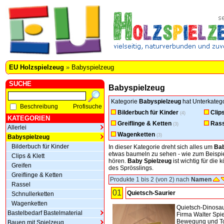
EU Holzspielzeug
»
Babyspielzeug
SUCHE
Babyspielzeug
Kategorie
Babyspielzeug
hat Unterkatego
Beschreibung
Profisuche
Bilderbuch für Kinder
Clip
(4)
KATEGORIEN
Greiflinge & Ketten
Rass
(3)
Allerlei
Wagenketten
(3)
Babyspielzeug
Bilderbuch für Kinder
In dieser Kategorie dreht sich alles um
Bab
etwas baumeln zu sehen - wie zum Beispi
Clips & Klett
hören.
Baby Spielzeug
ist wichtig für die
Greifen
des Sprösslings.
Greiflinge & Ketten
Produkte 1 bis 2 (von 2) nach
Namen
Rassel
01
Quietsch-Saurier
Schnullerketten
Wagenketten
Quietsch-Dinosau
Bastelbedarf Bastelmaterial
Firma Walter Spi
Bewegung und T
Bauen mit Spielzeug