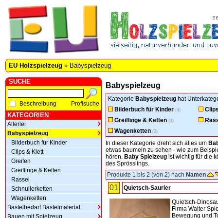
EU Holzspielzeug
»
Babyspielzeug
SUCHE
Babyspielzeug
Kategorie
Babyspielzeug
hat Unterkatego
Beschreibung
Profisuche
Bilderbuch für Kinder
Clip
(4)
KATEGORIEN
Greiflinge & Ketten
Rass
(3)
Allerlei
Wagenketten
(3)
Babyspielzeug
Bilderbuch für Kinder
In dieser Kategorie dreht sich alles um
Bab
etwas baumeln zu sehen - wie zum Beispi
Clips & Klett
hören.
Baby Spielzeug
ist wichtig für die
Greifen
des Sprösslings.
Greiflinge & Ketten
Produkte 1 bis 2 (von 2) nach
Namen
Rassel
01
Quietsch-Saurier
Schnullerketten
Wagenketten
Quietsch-Dinosau
Bastelbedarf Bastelmaterial
Firma Walter Spi
Bewegung und T
Bauen mit Spielzeug