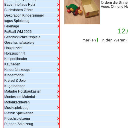
fördern die Sinne
Bauernhof aus Holz
Auge, Ohr und H
Buchstaben Ziffern
Dekoration Kinderzimmer
fagus Spielzeug
Feiertage
12,
Fußball WM 2026
Geschicklichkeitsspiele
Gesellschaftsspiele
Holzpuzzle
Holzzuschnitt
Kasperltheater
Kaufladen
Kinderfahrzeuge
Kindermöbel
Kreisel & Jojo
Kugelbahnen
Matador Holzbaukasten
Montessori Material
Motorikschleifen
Musikspielzeug
Piatnik Spielkarten
Plüschspielzeug
Puppen Spielzeug